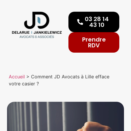
03 28 14
43 10
Prendre
RDV
Accueil
>
Comment JD Avocats à Lille efface
votre casier ?